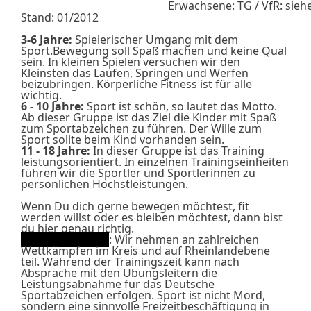
Erwachsene: TG / VfR: siehe
Stand: 01/2012
3-6 Jahre:
Spielerischer Umgang mit dem
Sport.Bewegung soll Spaß machen und keine Qual
sein. In kleinen Spielen versuchen wir den
Kleinsten das Laufen, Springen und Werfen
beizubringen. Körperliche Fitness ist für alle
wichtig.
6 - 10 Jahre:
Sport ist schön, so lautet das Motto.
Ab dieser Gruppe ist das Ziel die Kinder mit Spaß
zum Sportabzeichen zu führen. Der Wille zum
Sport sollte beim Kind vorhanden sein.
11 - 18 Jahre:
In dieser Gruppe ist das Training
leistungsorientiert. In einzelnen Trainingseinheiten
führen wir die Sportler und Sportlerinnen zu
persönlichen Höchstleistungen.
Wenn Du dich gerne bewegen möchtest, fit
werden willst oder es bleiben möchtest, dann bist
du hier genau richtig.
Allgemeine Info
: Wir nehmen an zahlreichen
Wettkämpfen im Kreis und auf Rheinlandebene
teil. Während der Trainingszeit kann nach
Absprache mit den Übungsleitern die
Leistungsabnahme für das Deutsche
Sportabzeichen erfolgen. Sport ist nicht Mord,
sondern eine sinnvolle Freizeitbeschäftigung in