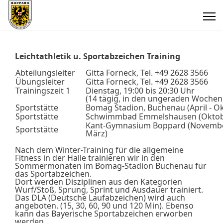
Leichtathletik u. Sportabzeichen Training
Abteilungsleiter
Gitta Forneck, Tel. +49 2628 3566
Übungsleiter
Gitta Forneck, Tel. +49 2628 3566
Trainingszeit 1
Dienstag, 19:00 bis 20:30 Uhr
(14 tägig, in den ungeraden Wochen
Sportstätte
Bomag Stadion, Buchenau (April - O
Sportstätte
Schwimmbad Emmelshausen (Oktob
Kant-Gymnasium Boppard (Novembe
Sportstätte
März)
Nach dem Winter-Training für die allgemeine
Fitness in der Halle trainieren wir in den
Sommermonaten im Bomag-Stadion Buchenau für
das Sportabzeichen.
Dort werden Disziplinen aus den Kategorien
Wurf/Stoß, Sprung, Sprint und Ausdauer trainiert.
Das DLA (Deutsche Laufabzeichen) wird auch
angeboten. (15, 30, 60, 90 und 120 Min). Ebenso
kann das Bayerische Sportabzeichen erworben
werden.