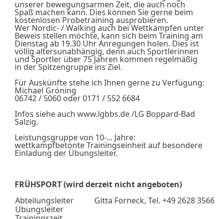
unserer bewegungsarmen Zeit, die auch noch
Spaß machen kann. Dies können Sie gerne beim
kostenlosen Probetraining ausprobieren.
Wer Nordic- / Walking auch bei Wettkämpfen unter
Beweis stellen möchte, kann sich beim Training am
Dienstag ab 19.30 Uhr Anregungen holen. Dies ist
völlig altersunabhängig, denn auch Sportlerinnen
und Sportler über 75 Jahren kommen regelmäßig
in der Spitzengruppe ins Ziel.
Für Auskünfte stehe ich Ihnen gerne zu Verfügung:
Michael Gröning
06742 / 5060 oder 0171 / 552 6684
Infos siehe auch www.lgbbs.de /LG Boppard-Bad
Salzig.
Leistungsgruppe von 10-... Jahre:
wettkampfbetonte Trainingseinheit auf besondere
Einladung der Übungsleiter.
FRÜHSPORT (wird derzeit nicht angeboten)
Abteilungsleiter
Gitta Forneck, Tel. +49 2628 3566
Übungsleiter
Trainingszeit