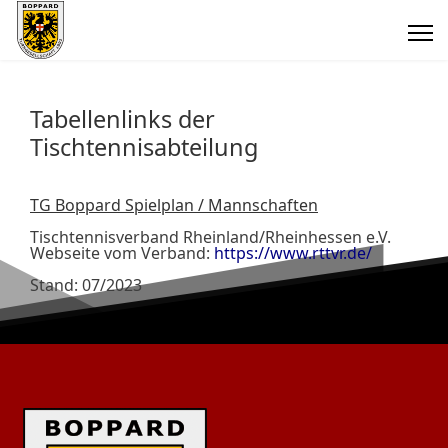
Tabellenlinks der
Tischtennisabteilung
TG Boppard Spielplan / Mannschaften
Tischtennisverband Rheinland/Rheinhessen e.V.
Webseite vom Verband:
https://www.rttvr.de/
Stand: 07/2023