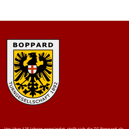
Vor über 125 Jahren gegründet, stellt sich die TG Boppard als