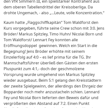
den VfR Simmern III, ein spielstarker Kontrahent aus
dem oberen Tabellendrittel der Kreisoberliga. Da
drohte Ungemach, - also „...Leute, volle Konzentration.“
Kaum hatte „Flaggschiffkapitän“ Tom Waldforst den
Kurs vorgegeben, führte seine Crew schon mit 3:0. Jens
Bröder/ Markus Spitzley, Timo Huhn/ Nicolai Born und
Tom Waldforst/ Lennart Fey konnten alle
Eröffnungsdoppel gewinnen. Welch ein Start in die
Begegnung! Jens Bröder erhöhte mit seinem
Einzelerfolg auf 4:0 – es lief prima für die TG. Ihr
Mannschaftsführer überließ den Gästen den ersten
Pluspunkt zum 4:1,- doch der geschmolzene
Vorsprung wurde umgehend von Markus Spitzley
wieder ausgebaut. Beim 5:1 gelang den Kreisstädtern
der zweite Spielgewinn, der allerdings den Ehrgeiz der
Bopparder noch mehr anzustacheln schien. Lennard
Fey und Nicolai Born lieferten den Beweis dafür und
vergrößerten den Abstand auf 7:2. Einen Punkt